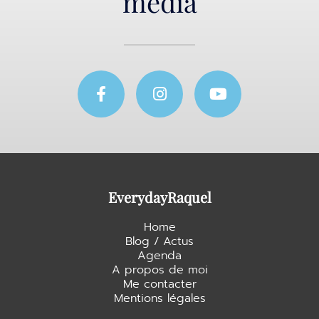
media
F
I
Y
a
n
o
c
s
u
e
t
t
b
a
u
o
g
b
o
r
e
k
a
EverydayRaquel
-
m
f
Home
Blog / Actus
Agenda
A propos de moi
Me contacter
Mentions légales