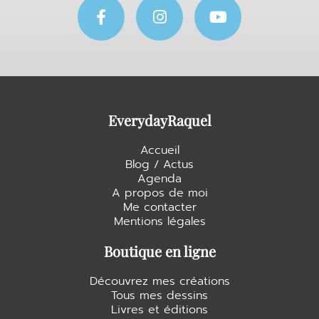
F
I
Y
a
n
o
c
s
u
e
t
t
b
a
u
o
g
b
o
r
e
k
a
EverydayRaquel
-
m
f
Accueil
Blog / Actus
Agenda
A propos de moi
Me contacter
Mentions légales
Boutique en ligne
Découvrez mes créations
Tous mes dessins
Livres et éditions