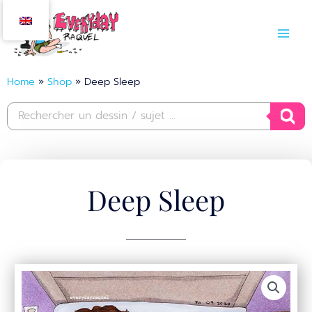
Skip
to
content
Home
»
Shop
»
Deep Sleep
Products
search
Deep Sleep