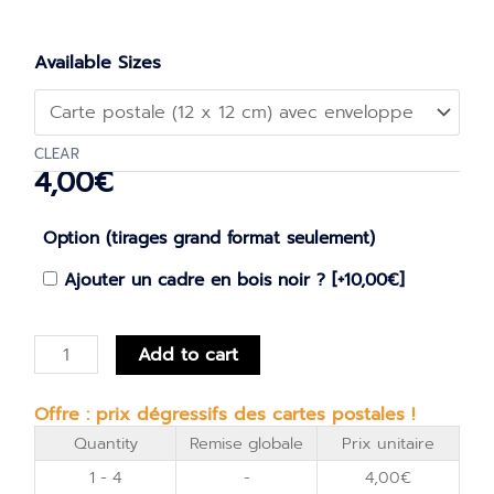
Sommeil
Available Sizes
profond
quantity
CLEAR
4,00
€
Option (tirages grand format seulement)
Ajouter un cadre en bois noir ?
[+10,00€]
Add to cart
Offre : prix dégressifs des cartes postales !
Quantity
Remise globale
Prix unitaire
1 - 4
-
4,00
€