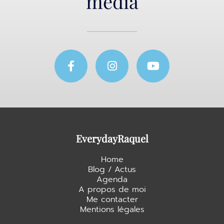
media
F
I
Y
a
n
o
c
s
u
e
t
t
b
a
u
o
g
b
o
r
e
k
a
EverydayRaquel
-
m
f
Home
Blog / Actus
Agenda
A propos de moi
Me contacter
Mentions légales